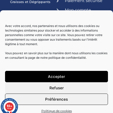
Paiement sécurisé
Graisses et Dégrippants
Mon compte
Produits ateliers
Esthétique
Avec votre accord, nos partenaires et nous utilisons des cookies ou
technologies similaires pour stocker et accéder à des informations
Livraisons par :
personnelles comme votre visite sur ce site. Vous pouvez retirer votre
consentement ou vous opposer aux traitements basés sur l'intérêt
légitime à tout moment.
Vous pouvez en savoir plus sur la manière dont nous utilisons les cookies
en consultant la page de notre politique de confidentialité.
Accepter
Paiement sécurisé
Refuser
Préférences
9.5
/10
602 avis
Copyright© - Réalisé by ClictoutDEV.2024
Politique de cookies