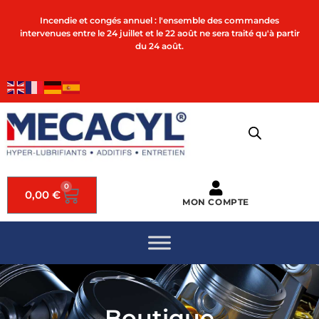
Incendie et congés annuel : l'ensemble des commandes
intervenues entre le 24 juillet et le 22 août ne sera traité qu'à partir
du 24 août.
0
0,00
€
MON COMPTE
Boutique