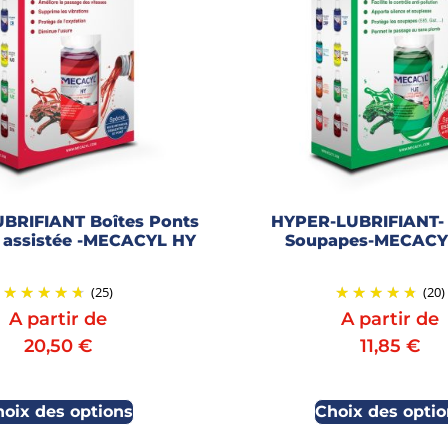
BRIFIANT Boîtes Ponts
HYPER-LUBRIFIANT- 
n assistée -MECACYL HY
Soupapes-MECACY
(25)
(20)
A partir de
A partir de
20,50
€
11,85
€
hoix des options
Choix des optio