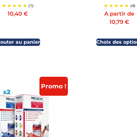
(1)
(4)
10,40
€
A partir de
10,79
€
jouter au panier
Choix des optio
Promo !