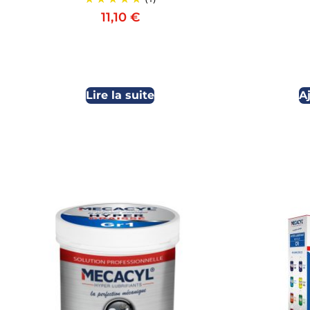
11,10
€
Lire la suite
A