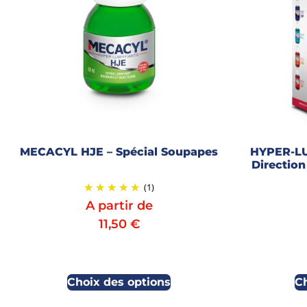
MECACYL HJE – Spécial Soupapes
HYPER-LU
Directio
(1)
A partir de
11,50
€
Choix des options
C