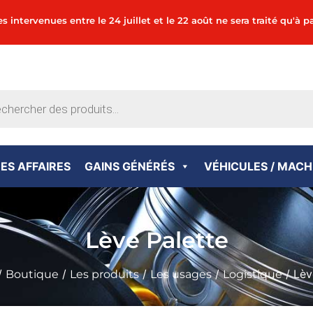
tervenues entre le 24 juillet et le 22 août ne sera traité qu'à pa
ES AFFAIRES
GAINS GÉNÉRÉS
VÉHICULES / MACH
Lève Palette
/
/
/
/
/ Lèv
Boutique
Les produits
Les usages
Logistique