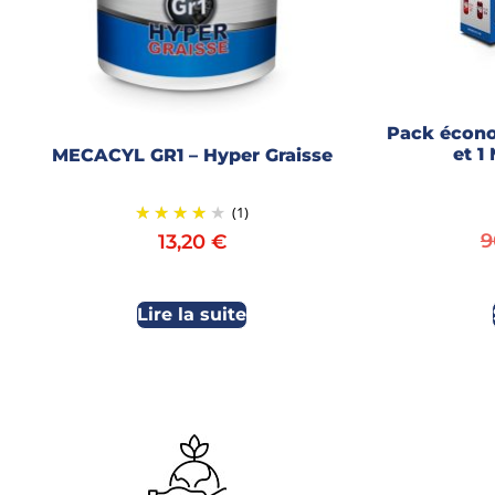
Pack écono
et 1
MECACYL GR1 – Hyper Graisse
(1)
9
13,20
€
Lire la suite