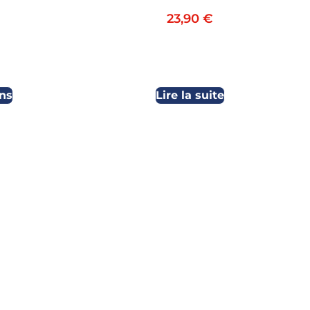
23,90
€
ns
Lire la suite