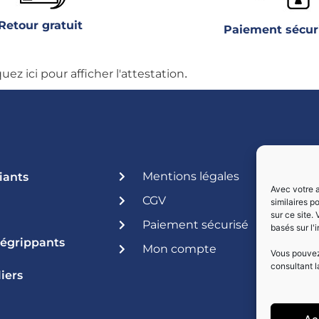
Retour gratuit
Paiement sécur
.
quez ici pour afficher l'attestation
Mentions légales
iants
Avec votre a
CGV
similaires p
sur ce site.
Paiement sécurisé
basés sur l'
Dégrippants
Mon compte
Vous pouvez 
consultant l
iers