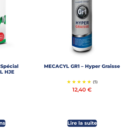
Spécial
MECACYL GR1 – Hyper Graisse
L HJE
(5)
12,40
€
ns
Lire la suite