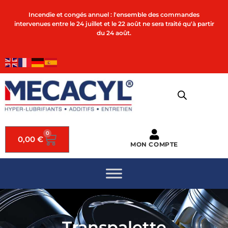
Incendie et congés annuel : l'ensemble des commandes
intervenues entre le 24 juillet et le 22 août ne sera traité qu'à partir
du 24 août.
0
0,00
€
MON COMPTE
Transpalette