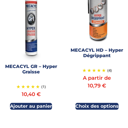
MECACYL HD – Hyper
Dégrippant
MECACYL GR – Hyper
(4)
Graisse
A partir de
10,79
€
(1)
10,40
€
Ajouter au panier
Choix des options