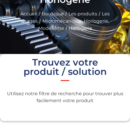
/
/
/
Accueil
Boutique
Les produits
Les
/
usages
Micromécanique, Horlogerie,
/ Horlogerie
Modélisme
Trouvez votre
produit / solution
Utilisez notre filtre de recherche pour trouver plus
facilement votre produit