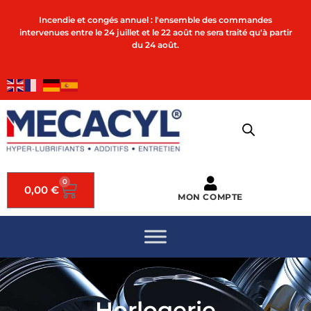
Incendie et congés annuel : l'ensemble des commandes
intervenues entre le 24 juillet et le 22 août ne sera traité qu'à partir
du 24 août.
0
0,00
€
MON COMPTE
Horlogerie