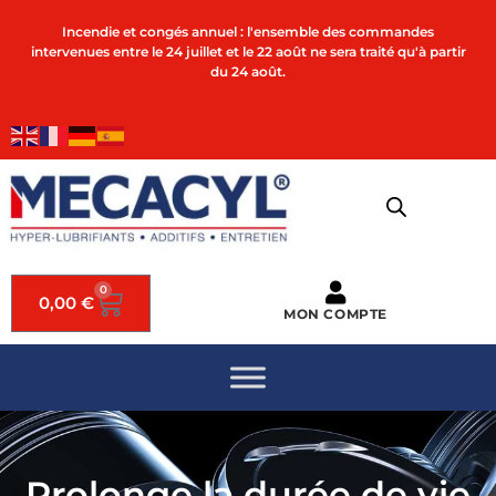
Incendie et congés annuel : l'ensemble des commandes
intervenues entre le 24 juillet et le 22 août ne sera traité qu'à partir
du 24 août.
0
0,00
€
MON COMPTE
Prolonge la durée de vie