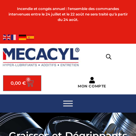
Incendie et congés annuel : l'ensemble des commandes
intervenues entre le 24 juillet et le 22 août ne sera traité qu'à partir
du 24 août.
0
0,00
€
MON COMPTE
Graisses et Dégrippants