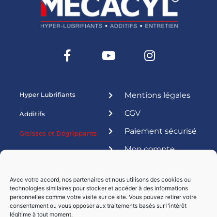
Hyper Lubrifiants
Mentions légales
CGV
Additifs
Paiement sécurisé
Graisses et Dégrippants
Mon compte
Produits ateliers
Esthétique
Avec votre accord, nos partenaires et nous utilisons des cookies ou
technologies similaires pour stocker et accéder à des informations
Livraisons par :
personnelles comme votre visite sur ce site. Vous pouvez retirer votre
consentement ou vous opposer aux traitements basés sur l'intérêt
légitime à tout moment.