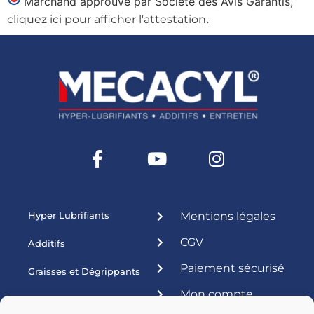
Marchand approuvé par Société des Avis Garantis,
.
cliquez ici pour afficher l'attestation
Hyper Lubrifiants
Mentions légales
CGV
Additifs
Paiement sécurisé
Graisses et Dégrippants
Mon compte
Produits ateliers