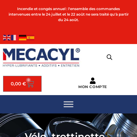
Incendie et congés annuel : l'ensemble des commandes
intervenues entre le 24 juillet et le 22 août ne sera traité qu'à partir
du 24 août.
0
0,00
€
MON COMPTE
Vélo, trottinette...