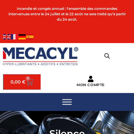
Incendie et congés annuel : l'ensemble des commandes
intervenues entre le 24 juillet et le 22 août ne sera traité qu'à partir
du 24 août.
0
0,00
€
MON COMPTE
Silence