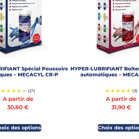
IFIANT Spécial Poussoirs
HYPER-LUBRIFIANT Boîtes
iques – MECACYL CR-P
automatiques – MEC
(21)
(3)
A partir de
A partir de
30,80
€
31,90
€
hoix des options
Choix des optio