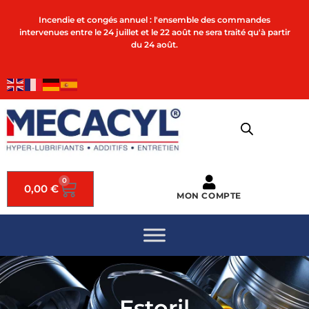
Incendie et congés annuel : l'ensemble des commandes
intervenues entre le 24 juillet et le 22 août ne sera traité qu'à partir
du 24 août.
0
0,00
€
MON COMPTE
Estoril