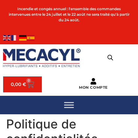
Incendie et congés annuel : l'ensemble des commandes
intervenues entre le 24 juillet et le 22 août ne sera traité qu'à partir
du 24 août.
0
0,00
€
MON COMPTE
Politique de