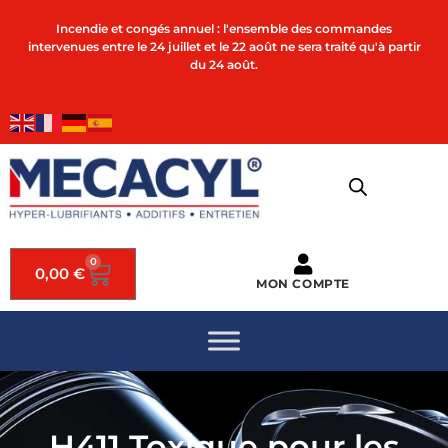
Incendie et congés annuel : l'ensemble des commandes
intervenues entre le 24 juillet et le 22 août ne sera traité qu'à partir
du 24 août.
0
0,00
€
MON COMPTE
H411 Toxique pour les