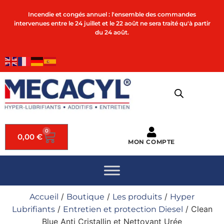
Incendie et congés annuel : l'ensemble des commandes
intervenues entre le 24 juillet et le 22 août ne sera traité qu'à partir
du 24 août.
0
0,00
€
MON COMPTE
/
/
/
Accueil
Boutique
Les produits
Hyper
/
/ Clean
Lubrifiants
Entretien et protection Diesel
Blue Anti Cristallin et Nettoyant Urée