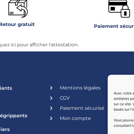
Retour gratuit
Paiement sécur
.
quez ici pour afficher l'attestation
Mentions légales
iants
Avec votre a
CGV
similaires p
sur ce site.
Paiement sécurisé
basés sur l'
Dégrippants
Mon compte
Vous pouvez 
consultant l
iers