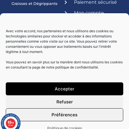
Paiement sécurisé
Graisses et Dégrippants
Mon compte
Produits ateliers
Esthétique
Avec votre accord, nos partenaires et nous utilisons des cookies ou
technologies similaires pour stocker et accéder à des informations
Livraisons par :
personnelles comme votre visite sur ce site. Vous pouvez retirer votre
consentement ou vous opposer aux traitements basés sur l'intérêt
légitime à tout moment.
Vous pouvez en savoir plus sur la manière dont nous utilisons les cookies
en consultant la page de notre politique de confidentialité.
Accepter
Paiement sécurisé
Refuser
Préférences
9.5
/10
602 avis
Copyright© - Réalisé by ClictoutDEV.2024
Politique de cookies