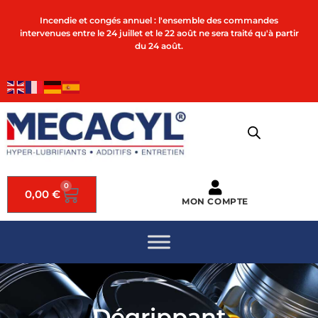
Incendie et congés annuel : l'ensemble des commandes
intervenues entre le 24 juillet et le 22 août ne sera traité qu'à partir
du 24 août.
0
0,00
€
MON COMPTE
Dégrippant