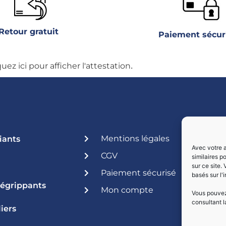
Retour gratuit
Paiement sécur
.
quez ici pour afficher l'attestation
Mentions légales
iants
Avec votre a
CGV
similaires p
sur ce site.
Paiement sécurisé
basés sur l'
Dégrippants
Mon compte
Vous pouvez 
consultant l
iers