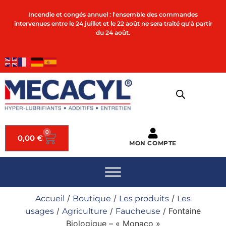
Incendie et congés annuel : l'ensemble des commandes
intervenues entre le 24 juillet et le 22 août ne sera traité qu'à partir
du 24 août.
0
0,00
€
MON COMPTE
/
/
/
Accueil
Boutique
Les produits
Les
/
/
/ Fontaine
usages
Agriculture
Faucheuse
Biologique – « Monaco »