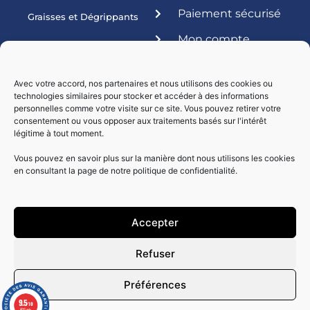
Paiement sécurisé
Graisses et Dégrippants
Mon compte
Produits ateliers
Esthétique
Avec votre accord, nos partenaires et nous utilisons des cookies ou
technologies similaires pour stocker et accéder à des informations
Livraisons par :
personnelles comme votre visite sur ce site. Vous pouvez retirer votre
consentement ou vous opposer aux traitements basés sur l'intérêt
légitime à tout moment.
Vous pouvez en savoir plus sur la manière dont nous utilisons les cookies
en consultant la page de notre politique de confidentialité.
Accepter
Paiement sécurisé
Refuser
Préférences
9.5
/10
602 avis