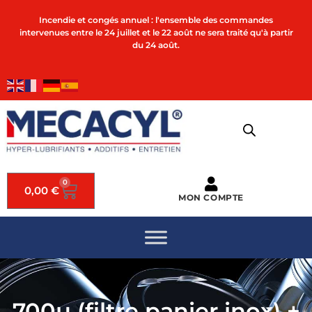
Incendie et congés annuel : l'ensemble des commandes
intervenues entre le 24 juillet et le 22 août ne sera traité qu'à partir
du 24 août.
0
0,00
€
MON COMPTE
700µ (filtre panier inox) +