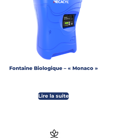
Fontaine Biologique – « Monaco »
Lire la suite