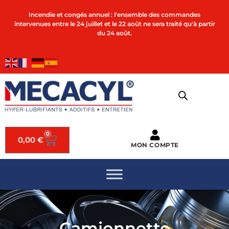
Incendie et congés annuel : l'ensemble des commandes
intervenues entre le 24 juillet et le 22 août ne sera traité qu'à partir
du 24 août.
0
0,00
€
MON COMPTE
Camionnette