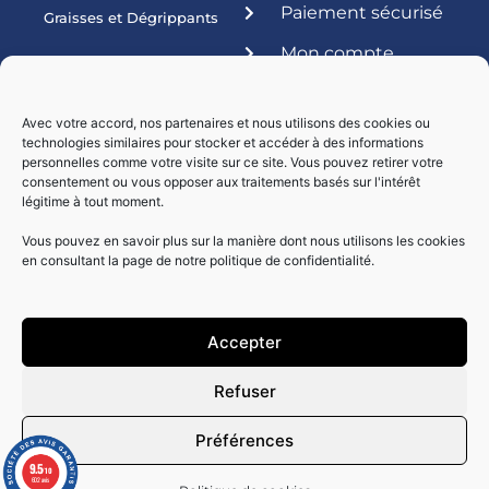
Paiement sécurisé
Graisses et Dégrippants
Mon compte
Produits ateliers
Esthétique
Avec votre accord, nos partenaires et nous utilisons des cookies ou
technologies similaires pour stocker et accéder à des informations
Livraisons par :
personnelles comme votre visite sur ce site. Vous pouvez retirer votre
consentement ou vous opposer aux traitements basés sur l'intérêt
légitime à tout moment.
Vous pouvez en savoir plus sur la manière dont nous utilisons les cookies
en consultant la page de notre politique de confidentialité.
Accepter
Paiement sécurisé
Refuser
Préférences
9.5
/10
602 avis