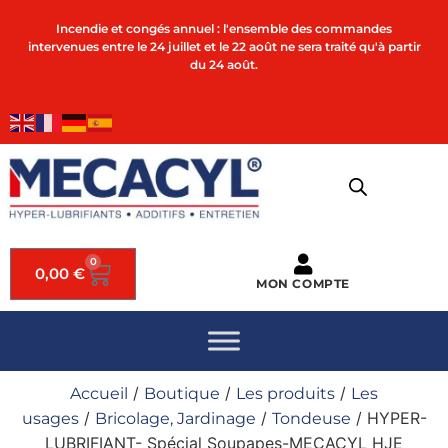
Incendie et congés annuel : l'ensemble des commandes
intervenues entre le 24 juillet et le 22 août ne sera traité qu'à partir
du 24 août.
0
0,00
€
MON COMPTE
/
/
/
Accueil
Boutique
Les produits
Les
/
/
/ HYPER-
usages
Bricolage, Jardinage
Tondeuse
LUBRIFIANT- Spécial Soupapes-MECACYL HJE