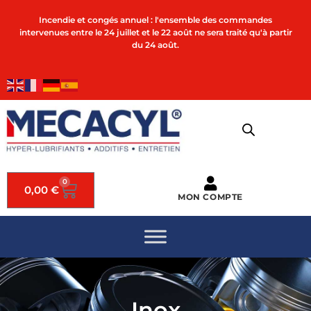
Incendie et congés annuel : l'ensemble des commandes
intervenues entre le 24 juillet et le 22 août ne sera traité qu'à partir
du 24 août.
0
0,00
€
MON COMPTE
Inox