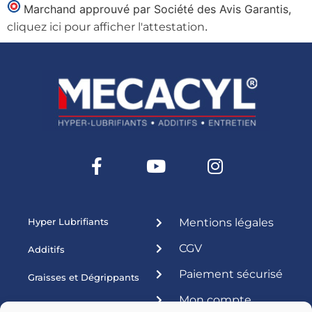
Marchand approuvé par Société des Avis Garantis,
.
cliquez ici pour afficher l'attestation
Hyper Lubrifiants
Mentions légales
CGV
Additifs
Paiement sécurisé
Graisses et Dégrippants
Mon compte
Produits ateliers