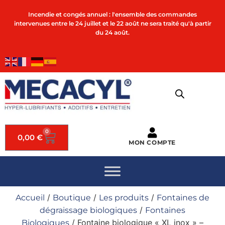
Incendie et congés annuel : l'ensemble des commandes
intervenues entre le 24 juillet et le 22 août ne sera traité qu'à partir
du 24 août.
0
0,00
€
MON COMPTE
/
/
/
Accueil
Boutique
Les produits
Fontaines de
/
dégraissage biologiques
Fontaines
/ Fontaine biologique « XL inox » –
Biologiques