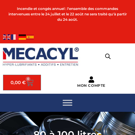
Incendie et congés annuel : l'ensemble des commandes
intervenues entre le 24 juillet et le 22 août ne sera traité qu'à partir
du 24 août.
0
0,00
€
MON COMPTE
80 à 100 litres